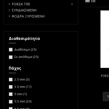
FORZA TRE
ΣΥΝΔΙΑΣΜΕΝΗ
ΦΟΔΡΑ ΞΥΡΙΣΜΕΝΗ
Διαθεσιμότητα
Διαθέσιμο
(25)
Σε απόθεμα
(25)
Πάχος
FORZ
2.5 mm
(3)
3.5 mm
(17)
5 mm
(1)
5.5 mm
(20)
6.5 mm
(9)