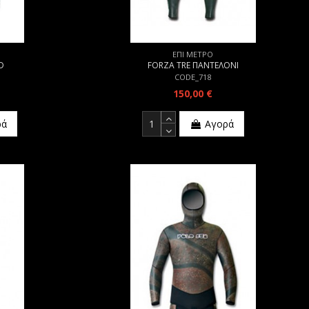
ΕΠΙ ΜΕΤΡΟ
D
FORZA TRE ΠΑΝΤΕΛΟΝΙ
CODE_718
150,00 €
ρά
Αγορά