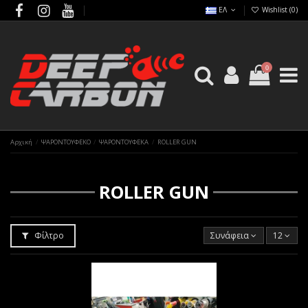
ΕΛ
Wishlist (
0
)
0
Αρχική
ΨΑΡΟΝΤΟΥΦΕΚΟ
ΨΑΡΟΝΤΟΥΦΕΚΑ
ROLLER GUN
ROLLER GUN
Φίλτρο
Συνάφεια
12