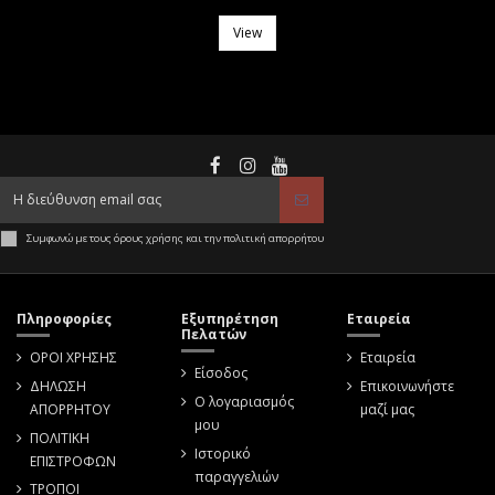
View
Συμφωνώ με τους όρους χρήσης και την πολιτική απορρήτου
Πληροφορίες
Εξυπηρέτηση
Εταιρεία
Πελατών
ΟΡΟΙ ΧΡΗΣΗΣ
Εταιρεία
Είσοδος
ΔΗΛΩΣΗ
Επικοινωνήστε
Ο λογαριασμός
ΑΠΟΡΡΗΤΟΥ
μαζί μας
μου
ΠΟΛΙΤΙΚΗ
Ιστορικό
ΕΠΙΣΤΡΟΦΩΝ
παραγγελιών
ΤΡΟΠΟΙ