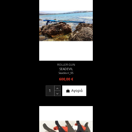
ROLLER GUN
SEADEVIL
Seadevil_95
600,00 €
Αγορά