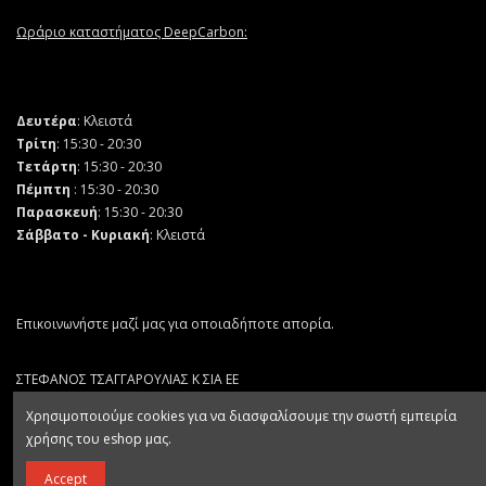
Ωράριο καταστήματος DeepCarbon:
Δευτέρα
: Κλειστά
Τρίτη
: 15:30 - 20:30
Τετάρτη
: 15:30 - 20:30
Πέμπτη
: 15:30 - 20:30
Παρασκευή
: 15:30 - 20:30
Σάββατο - Κυριακή
: Κλειστά
Επικοινωνήστε μαζί μας για οποιαδήποτε απορία.
ΣΤΕΦΑΝΟΣ ΤΣΑΓΓΑΡΟΥΛΙΑΣ Κ ΣΙΑ ΕΕ
ΑΡ. ΓΕΜΗ 132064403000
Χρησιμοποιούμε cookies για να διασφαλίσουμε την σωστή εμπειρία
χρήσης του eshop μας.
Accept