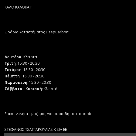
ΚΑΛΟ ΚΑΛΟΚΑΙΡΙ
Ωράριο καταστήματος DeepCarbon:
Δευτέρα
: Κλειστά
Τρίτη
: 15:30 - 20:30
Τετάρτη
: 15:30 - 20:30
Πέμπτη
: 15:30 - 20:30
Παρασκευή
: 15:30 - 20:30
Σάββατο - Κυριακή
: Κλειστά
Επικοινωνήστε μαζί μας για οποιαδήποτε απορία.
ΣΤΕΦΑΝΟΣ ΤΣΑΓΓΑΡΟΥΛΙΑΣ Κ ΣΙΑ ΕΕ
ΑΡ. ΓΕΜΗ 132064403000