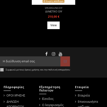
Χωρίς απόθεμα
SPEARGUNS DIY
ΔΙΛΑΣΤΙΧΟ DIY
210,00 €
View
Συμφωνώ με τους όρους χρήσης και την πολιτική απορρήτου
Πληροφορίες
Εξυπηρέτηση
Εταιρεία
Πελατών
ΟΡΟΙ ΧΡΗΣΗΣ
Εταιρεία
Είσοδος
ΔΗΛΩΣΗ
Επικοινωνήστε
Ο λογαριασμός
ΑΠΟΡΡΗΤΟΥ
μαζί μας