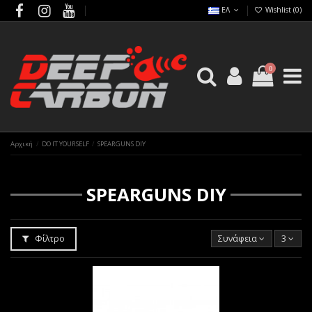
ΕΛ
Wishlist (
0
)
0
Αρχική
DO IT YOURSELF
SPEARGUNS DIY
SPEARGUNS DIY
Φίλτρο
Συνάφεια
3