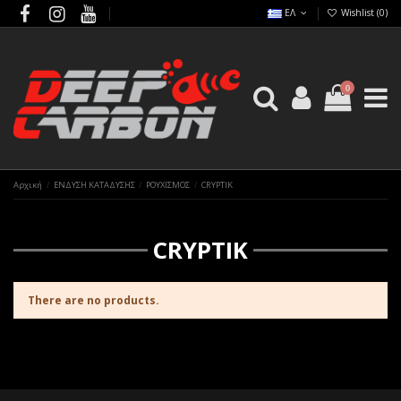
ΕΛ
Wishlist (
0
)
0
Αρχική
ΕΝΔΥΣΗ ΚΑΤΑΔΥΣΗΣ
ΡΟΥΧΙΣΜΟΣ
CRYPTIK
CRYPTIK
There are no products.