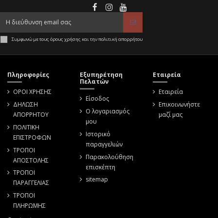
Συμφωνώ με τους όρους χρήσης και την πολιτική απορρήτου
Πληροφορίες
Εξυπηρέτηση
Εταιρεία
Πελατών
ΟΡΟΙ ΧΡΗΣΗΣ
Εταιρεία
Είσοδος
ΔΗΛΩΣΗ
Επικοινωνήστε
Ο λογαριασμός
ΑΠΟΡΡΗΤΟΥ
μαζί μας
μου
ΠΟΛΙΤΙΚΗ
Ιστορικό
ΕΠΙΣΤΡΟΦΩΝ
παραγγελιών
ΤΡΟΠΟΙ
Παρακολούθηση
ΑΠΟΣΤΟΛΗΣ
επισκέπτη
ΤΡΟΠΟΙ
sitemap
ΠΑΡΑΓΓΕΛΙΑΣ
ΤΡΟΠΟΙ
ΠΛΗΡΩΜΗΣ