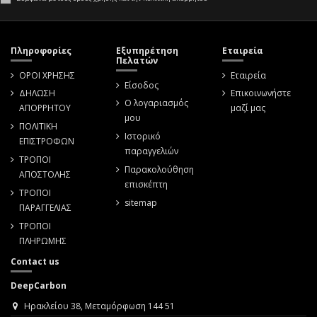
Πληροφορίες
Εξυπηρέτηση
Εταιρεία
Πελατών
ΟΡΟΙ ΧΡΗΣΗΣ
Εταιρεία
Είσοδος
ΔΗΛΩΣΗ
Επικοινωνήστε
Ο λογαριασμός
ΑΠΟΡΡΗΤΟΥ
μαζί μας
μου
ΠΟΛΙΤΙΚΗ
Ιστορικό
ΕΠΙΣΤΡΟΦΩΝ
παραγγελιών
ΤΡΟΠΟΙ
Παρακολούθηση
ΑΠΟΣΤΟΛΗΣ
επισκέπτη
ΤΡΟΠΟΙ
sitemap
ΠΑΡΑΓΓΕΛΙΑΣ
ΤΡΟΠΟΙ
ΠΛΗΡΩΜΗΣ
Contact us
DeepCarbon
Ηρακλείου 38, Μεταμόρφωση 144 51