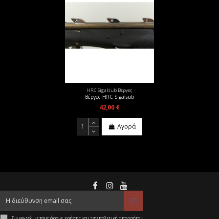
HRC Sigalsub Βέργες
Βέργες HRC Sigalsub
42,00 €
Αγορά
Συμφωνώ με τους όρους χρήσης και την πολιτική απορρήτου