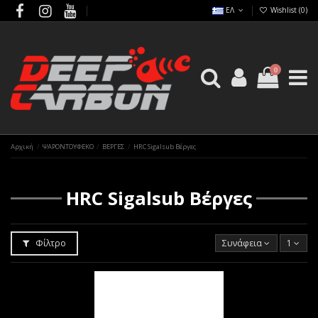
ΕΛ
Wishlist (
0
)
0
Αρχική
ΨΑΡΟΝΤΟΥΦΕΚΟ
ΒΕΡΓΕΣ
HRC Sigalsub Βέργες
HRC Sigalsub Βέργες
Φίλτρο
Συνάφεια
1