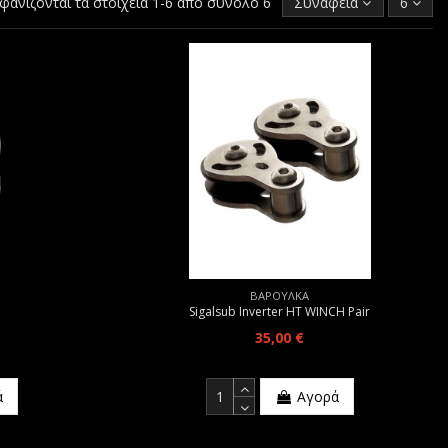
φανίζονται τα στοιχεία 1-6 από σύνολο 6
Συνάφεια
6
ΒΑΡΟΥΛΚΑ
Sigalsub Inverter HT WINCH Pair
35,00 €
ά
Αγορά