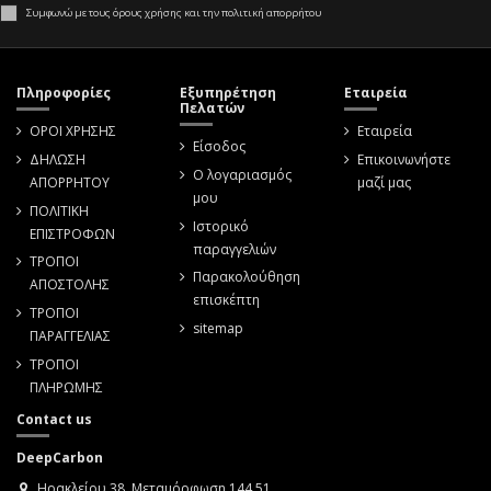
Συμφωνώ με τους όρους χρήσης και την πολιτική απορρήτου
Πληροφορίες
Εξυπηρέτηση
Εταιρεία
Πελατών
ΟΡΟΙ ΧΡΗΣΗΣ
Εταιρεία
Είσοδος
ΔΗΛΩΣΗ
Επικοινωνήστε
Ο λογαριασμός
ΑΠΟΡΡΗΤΟΥ
μαζί μας
μου
ΠΟΛΙΤΙΚΗ
Ιστορικό
ΕΠΙΣΤΡΟΦΩΝ
παραγγελιών
ΤΡΟΠΟΙ
Παρακολούθηση
ΑΠΟΣΤΟΛΗΣ
επισκέπτη
ΤΡΟΠΟΙ
sitemap
ΠΑΡΑΓΓΕΛΙΑΣ
ΤΡΟΠΟΙ
ΠΛΗΡΩΜΗΣ
Contact us
DeepCarbon
Ηρακλείου 38, Μεταμόρφωση 144 51