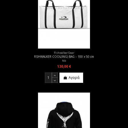
Fishwalker Gear
FISHWALKER COOL(ING) BAG – 100 x 50 cm
fcb
130,00 €
Αγορά