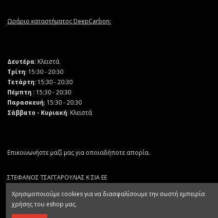
Ωράριο καταστήματος DeepCarbon:
Δευτέρα
: Κλειστά
Τρίτη
: 15:30 - 20:30
Τετάρτη
: 15:30 - 20:30
Πέμπτη
: 15:30 - 20:30
Παρασκευή
: 15:30 - 20:30
Σάββατο - Κυριακή
: Κλειστά
Επικοινωνήστε μαζί μας για οποιαδήποτε απορία.
ΣΤΕΦΑΝΟΣ ΤΣΑΓΓΑΡΟΥΛΙΑΣ Κ ΣΙΑ ΕΕ
ΑΡ. ΓΕΜΗ 132064403000
Χρησιμοποιούμε cookies για να διασφαλίσουμε την σωστή εμπειρία
χρήσης του eshop μας.