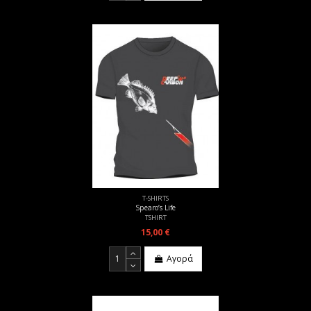
T-SHIRTS
Spearo’s Life
TSHIRT
15,00 €
Αγορά