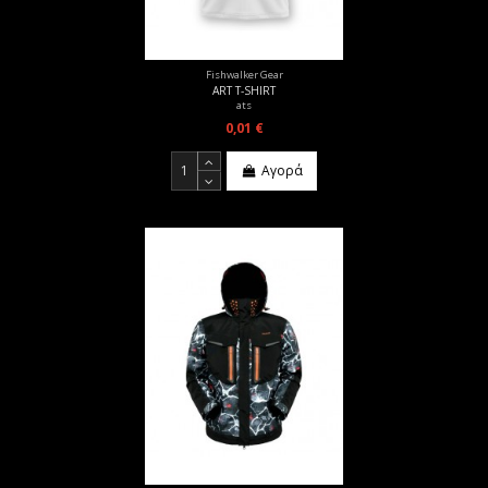
Fishwalker Gear
ART T-SHIRT
ats
0,01 €
Αγορά