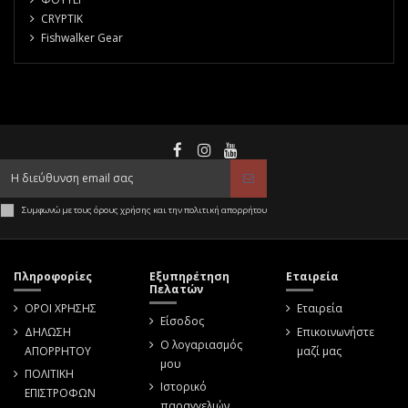
CRYPTIK
Fishwalker Gear
Συμφωνώ με τους όρους χρήσης και την πολιτική απορρήτου
Πληροφορίες
Εξυπηρέτηση
Εταιρεία
Πελατών
ΟΡΟΙ ΧΡΗΣΗΣ
Εταιρεία
Είσοδος
ΔΗΛΩΣΗ
Επικοινωνήστε
Ο λογαριασμός
ΑΠΟΡΡΗΤΟΥ
μαζί μας
μου
ΠΟΛΙΤΙΚΗ
Ιστορικό
ΕΠΙΣΤΡΟΦΩΝ
παραγγελιών