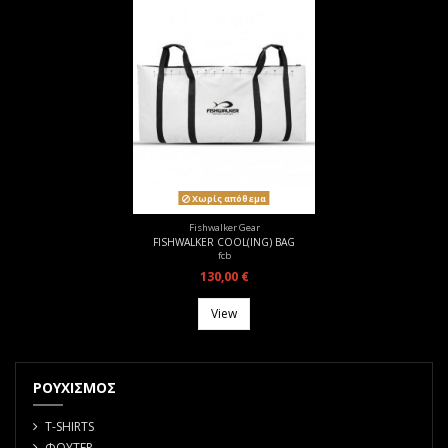
Χωρίς απόθεμα
Fishwalker Gear
FISHWALKER COOL(ING) BAG
fcb
130,00 €
View
ΡΟΥΧΙΣΜΟΣ
T-SHIRTS
ΦΟΥΤΕΡ