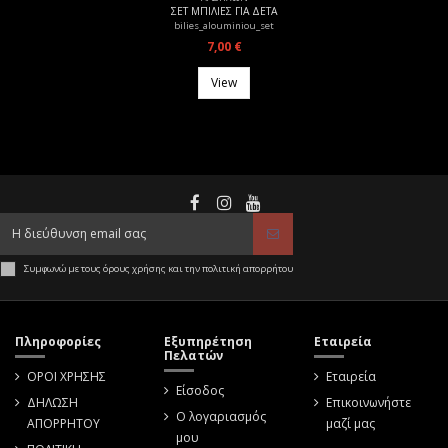
ΣΕΤ ΜΠΙΛΙΕΣ ΓΙΑ ΔΕΤΑ
bilies_alouminiou_set
7,00 €
View
Συμφωνώ με τους όρους χρήσης και την πολιτική απορρήτου
Πληροφορίες
Εξυπηρέτηση
Εταιρεία
Πελατών
ΟΡΟΙ ΧΡΗΣΗΣ
Εταιρεία
Είσοδος
ΔΗΛΩΣΗ
Επικοινωνήστε
Ο λογαριασμός
ΑΠΟΡΡΗΤΟΥ
μαζί μας
μου