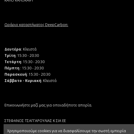
ΚΑΛΟ ΚΑΛΟΚΑΙΡΙ
Ωράριο καταστήματος DeepCarbon:
Δευτέρα
: Κλειστά
Τρίτη
: 15:30 - 20:30
Τετάρτη
: 15:30 - 20:30
Πέμπτη
: 15:30 - 20:30
Παρασκευή
: 15:30 - 20:30
Σάββατο - Κυριακή
: Κλειστά
Επικοινωνήστε μαζί μας για οποιαδήποτε απορία.
ΣΤΕΦΑΝΟΣ ΤΣΑΓΓΑΡΟΥΛΙΑΣ Κ ΣΙΑ ΕΕ
ΑΡ. ΓΕΜΗ 132064403000
Χρησιμοποιούμε cookies για να διασφαλίσουμε την σωστή εμπειρία