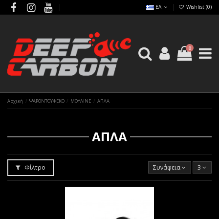
ΕΛ
Wishlist (
0
)
0
Αρχική
ΨΑΡΟΝΤΟΥΦΕΚΟ
ΜΟΥΛΙΝΕ
ΑΠΛΑ
ΑΠΛΑ
Φίλτρο
Συνάφεια
3