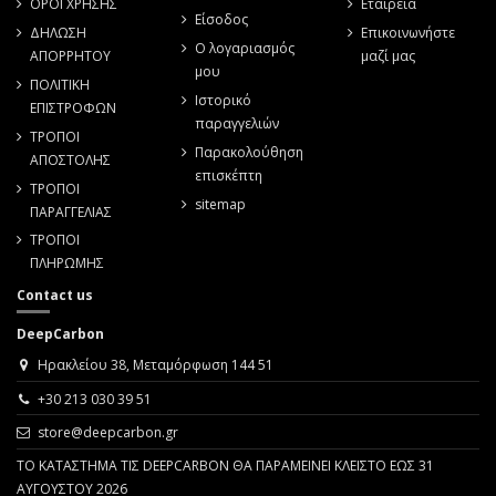
ΟΡΟΙ ΧΡΗΣΗΣ
Εταιρεία
Είσοδος
ΔΗΛΩΣΗ
Επικοινωνήστε
Ο λογαριασμός
ΑΠΟΡΡΗΤΟΥ
μαζί μας
μου
ΠΟΛΙΤΙΚΗ
Ιστορικό
ΕΠΙΣΤΡΟΦΩΝ
παραγγελιών
ΤΡΟΠΟΙ
Παρακολούθηση
ΑΠΟΣΤΟΛΗΣ
επισκέπτη
ΤΡΟΠΟΙ
sitemap
ΠΑΡΑΓΓΕΛΙΑΣ
ΤΡΟΠΟΙ
ΠΛΗΡΩΜΗΣ
Contact us
DeepCarbon
Ηρακλείου 38, Μεταμόρφωση 144 51
+30 213 030 39 51
store@deepcarbon.gr
ΤΟ ΚΑΤΑΣΤΗΜΑ ΤΙΣ DEEPCARBON ΘΑ ΠΑΡΑΜΕΙΝΕΙ ΚΛΕΙΣΤΟ ΕΩΣ 31
ΑΥΓΟΥΣΤΟΥ 2026