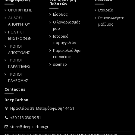
Πελατών
ΟΡΟΙ ΧΡΗΣΗΣ
Εταιρεία
Είσοδος
ΔΗΛΩΣΗ
Επικοινωνήστε
Ο λογαριασμός
ΑΠΟΡΡΗΤΟΥ
μαζί μας
μου
ΠΟΛΙΤΙΚΗ
Ιστορικό
ΕΠΙΣΤΡΟΦΩΝ
παραγγελιών
ΤΡΟΠΟΙ
Παρακολούθηση
ΑΠΟΣΤΟΛΗΣ
επισκέπτη
ΤΡΟΠΟΙ
sitemap
ΠΑΡΑΓΓΕΛΙΑΣ
ΤΡΟΠΟΙ
ΠΛΗΡΩΜΗΣ
Contact us
DeepCarbon
Ηρακλείου 38, Μεταμόρφωση 144 51
+30 213 030 39 51
store@deepcarbon.gr