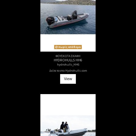
Χωρίς απόθεμα
ΦΟΥΣΚΩΤΑ ΣΚΑΦΗ
HYDROHULLS HH6
hydrohulls_HH6
Δείτε το στο Hydrohulls.com
View