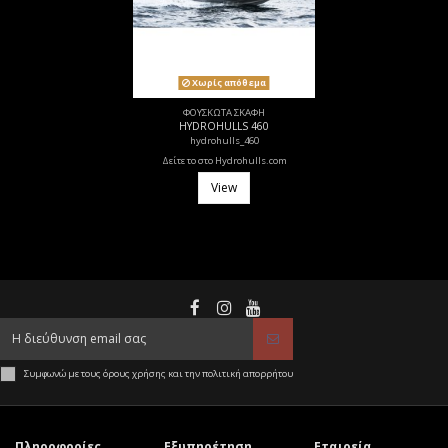
Χωρίς απόθεμα
ΦΟΥΣΚΩΤΑ ΣΚΑΦΗ
HYDROHULLS 460
hydrohulls_460
Δείτε το στο Hydrohulls.com
View
Συμφωνώ με τους όρους χρήσης και την πολιτική απορρήτου
Πληροφορίες
Εξυπηρέτηση
Εταιρεία