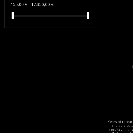
155,00 € - 17.350,00 €
Years of resea
multiple cut
resulted in th