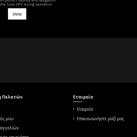
es perfect stability and navigation
f the Suex DPV during operation
View
η Πελατών
Εταιρεία
Εταιρεία
ός μου
Επικοινωνήστε μαζί μας
ραγγελιών