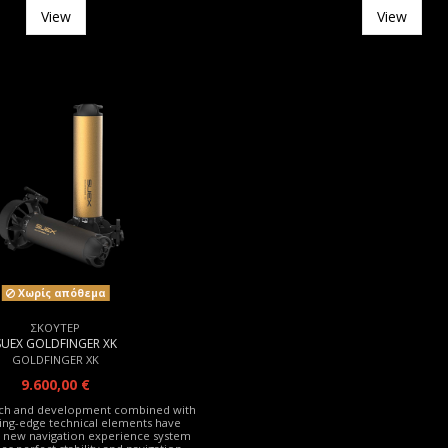
View
View
Χωρίς απόθεμα
ΣΚΟΥΤΕΡ
SUEX GOLDFINGER XK
GOLDFINGER XK
9.600,00 €
rch and development combined with
ting-edge technical elements have
is new navigation experience system