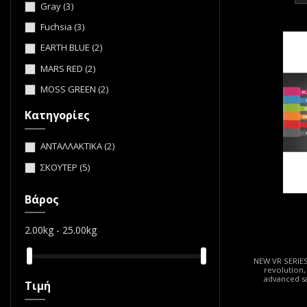
Gray
(3)
Fuchsia
(3)
EARTH BLUE
(2)
MARS RED
(2)
MOSS GREEN
(2)
SATURN BLACK
(2)
Κατηγορίες
JET BLACK
(2)
ΑΝΤΑΛΛΑΚΤΙΚΑ
(2)
DEEP GOLD
(2)
ΣΚΟΥΤΕΡ
(5)
Βάρος
2.00kg - 25.00kg
NEW VR SERIES 
revolution,
advanced sa
Τιμή