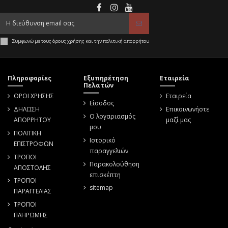
Συμφωνώ με τους όρους χρήσης και την πολιτική απορρήτου
Πληροφορίες
Εξυπηρέτηση
Εταιρεία
Πελατών
ΟΡΟΙ ΧΡΗΣΗΣ
Εταιρεία
Είσοδος
ΔΗΛΩΣΗ
Επικοινωνήστε
Ο λογαριασμός
ΑΠΟΡΡΗΤΟΥ
μαζί μας
μου
ΠΟΛΙΤΙΚΗ
Ιστορικό
ΕΠΙΣΤΡΟΦΩΝ
παραγγελιών
ΤΡΟΠΟΙ
Παρακολούθηση
ΑΠΟΣΤΟΛΗΣ
επισκέπτη
ΤΡΟΠΟΙ
sitemap
ΠΑΡΑΓΓΕΛΙΑΣ
ΤΡΟΠΟΙ
ΠΛΗΡΩΜΗΣ