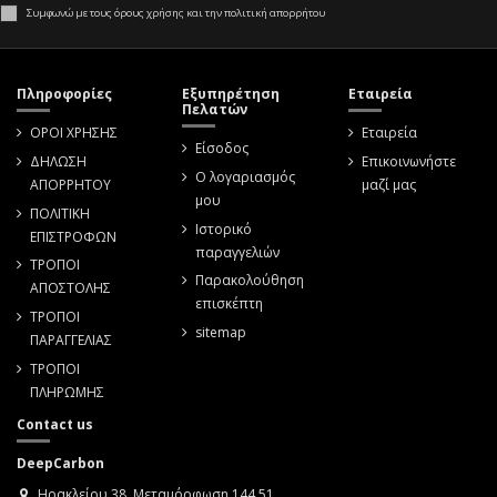
Συμφωνώ με τους όρους χρήσης και την πολιτική απορρήτου
Πληροφορίες
Εξυπηρέτηση
Εταιρεία
Πελατών
ΟΡΟΙ ΧΡΗΣΗΣ
Εταιρεία
Είσοδος
ΔΗΛΩΣΗ
Επικοινωνήστε
Ο λογαριασμός
ΑΠΟΡΡΗΤΟΥ
μαζί μας
μου
ΠΟΛΙΤΙΚΗ
Ιστορικό
ΕΠΙΣΤΡΟΦΩΝ
παραγγελιών
ΤΡΟΠΟΙ
Παρακολούθηση
ΑΠΟΣΤΟΛΗΣ
επισκέπτη
ΤΡΟΠΟΙ
sitemap
ΠΑΡΑΓΓΕΛΙΑΣ
ΤΡΟΠΟΙ
ΠΛΗΡΩΜΗΣ
Contact us
DeepCarbon
Ηρακλείου 38, Μεταμόρφωση 144 51