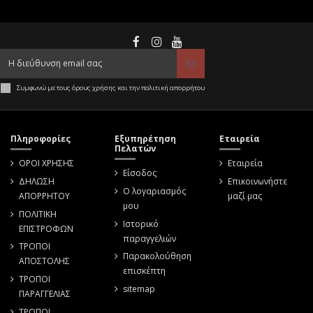
Συμφωνώ με τους όρους χρήσης και την πολιτική απορρήτου
Πληροφορίες
Εξυπηρέτηση
Εταιρεία
Πελατών
ΟΡΟΙ ΧΡΗΣΗΣ
Εταιρεία
Είσοδος
ΔΗΛΩΣΗ
Επικοινωνήστε
Ο λογαριασμός
ΑΠΟΡΡΗΤΟΥ
μαζί μας
μου
ΠΟΛΙΤΙΚΗ
Ιστορικό
ΕΠΙΣΤΡΟΦΩΝ
παραγγελιών
ΤΡΟΠΟΙ
Παρακολούθηση
ΑΠΟΣΤΟΛΗΣ
επισκέπτη
ΤΡΟΠΟΙ
sitemap
ΠΑΡΑΓΓΕΛΙΑΣ
ΤΡΟΠΟΙ