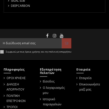
SIGAL SUB
DEEPCARBON
Συμφωνώ με τους όρους χρήσης και την πολιτική απορρήτου
Πληροφορίες
Εξυπηρέτηση
Εταιρεία
Πελατών
ΟΡΟΙ ΧΡΗΣΗΣ
Εταιρεία
Είσοδος
ΔΗΛΩΣΗ
Επικοινωνήστε
Ο λογαριασμός
ΑΠΟΡΡΗΤΟΥ
μαζί μας
μου
ΠΟΛΙΤΙΚΗ
Ιστορικό
ΕΠΙΣΤΡΟΦΩΝ
παραγγελιών
ΤΡΟΠΟΙ