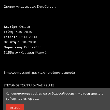
Ωράριο καταστήματος DeepCarbon:
Δευτέρα
: Κλειστά
Τρίτη
: 15:30 - 20:30
Τετάρτη
: 15:30 - 20:30
Πέμπτη
: 15:30 - 20:30
Παρασκευή
: 15:30 - 20:30
Σάββατο - Κυριακή
: Κλειστά
Επικοινωνήστε μαζί μας για οποιαδήποτε απορία.
ΣΤΕΦΑΝΟΣ ΤΣΑΓΓΑΡΟΥΛΙΑΣ Κ ΣΙΑ ΕΕ
ΑΡ. ΓΕΜΗ 132064403000
Χρησιμοποιούμε cookies για να διασφαλίσουμε την σωστή εμπειρία
χρήσης του eshop μας.
Accept