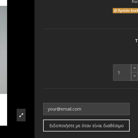
Κω
Προϊόν δια
Τ