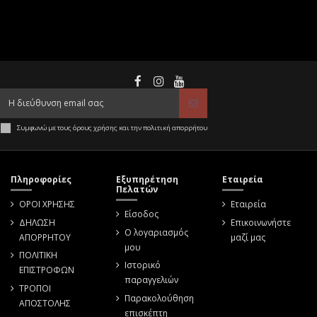
Συμφωνώ με τους όρους χρήσης και την πολιτική απορρήτου
Πληροφορίες
Εξυπηρέτηση
Εταιρεία
Πελατών
ΟΡΟΙ ΧΡΗΣΗΣ
Εταιρεία
Είσοδος
ΔΗΛΩΣΗ
Επικοινωνήστε
Ο λογαριασμός
ΑΠΟΡΡΗΤΟΥ
μαζί μας
μου
ΠΟΛΙΤΙΚΗ
Ιστορικό
ΕΠΙΣΤΡΟΦΩΝ
παραγγελιών
ΤΡΟΠΟΙ
Παρακολούθηση
ΑΠΟΣΤΟΛΗΣ
επισκέπτη