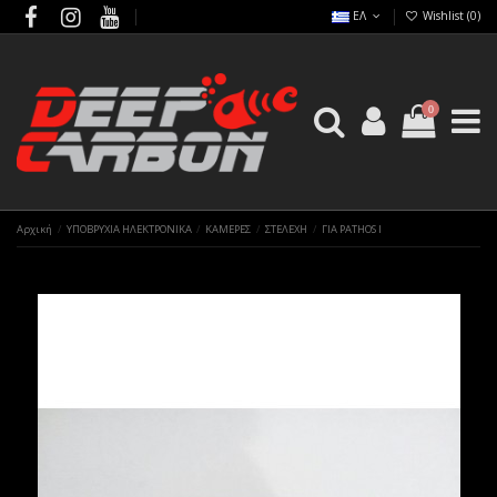
ΕΛ
Wishlist (
0
)
0
Αρχική
ΥΠΟΒΡΥΧΙΑ ΗΛΕΚΤΡΟΝΙΚΑ
ΚΑΜΕΡΕΣ
ΣΤΕΛΕΧΗ
ΓΙΑ PATHOS I