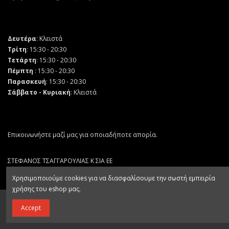
Δευτέρα
: Κλειστά
Τρίτη
: 15:30 - 20:30
Τετάρτη
: 15:30 - 20:30
Πέμπτη
: 15:30 - 20:30
Παρασκευή
: 15:30 - 20:30
Σάββατο - Κυριακή
: Κλειστά
Επικοινωνήστε μαζί μας για οποιαδήποτε απορία.
ΣΤΕΦΑΝΟΣ ΤΣΑΓΓΑΡΟΥΛΙΑΣ Κ ΣΙΑ ΕΕ
ΑΡ. ΓΕΜΗ 132064403000
Χρησιμοποιούμε cookies για να διασφαλίσουμε την σωστή εμπειρία
χρήσης του eshop μας.
Αγορά
Accept