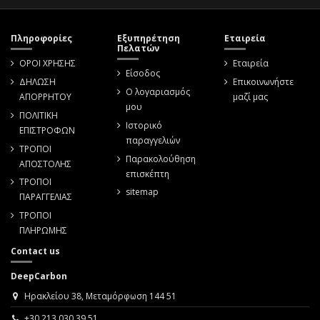
Πληροφορίες
Εξυπηρέτηση
Εταιρεία
Πελατών
ΟΡΟΙ ΧΡΗΣΗΣ
Εταιρεία
Είσοδος
ΔΗΛΩΣΗ
Επικοινωνήστε
Ο λογαριασμός
ΑΠΟΡΡΗΤΟΥ
μαζί μας
μου
ΠΟΛΙΤΙΚΗ
Ιστορικό
ΕΠΙΣΤΡΟΦΩΝ
παραγγελιών
ΤΡΟΠΟΙ
Παρακολούθηση
ΑΠΟΣΤΟΛΗΣ
επισκέπτη
ΤΡΟΠΟΙ
sitemap
ΠΑΡΑΓΓΕΛΙΑΣ
ΤΡΟΠΟΙ
ΠΛΗΡΩΜΗΣ
Contact us
DeepCarbon
Ηρακλείου 38, Μεταμόρφωση 144 51
+30 213 030 39 51