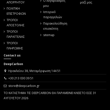
Ο λογαριασμός
ΑΠΟΡΡΗΤΟΥ
μαζί μας
μου
ΠΟΛΙΤΙΚΗ
Ιστορικό
ΕΠΙΣΤΡΟΦΩΝ
παραγγελιών
ΤΡΟΠΟΙ
Παρακολούθηση
ΑΠΟΣΤΟΛΗΣ
επισκέπτη
ΤΡΟΠΟΙ
sitemap
ΠΑΡΑΓΓΕΛΙΑΣ
ΤΡΟΠΟΙ
ΠΛΗΡΩΜΗΣ
Contact us
DeepCarbon
Ηρακλείου 38, Μεταμόρφωση 144 51
+30 213 030 39 51
store@deepcarbon.gr
ΤΟ ΚΑΤΑΣΤΗΜΑ ΤΙΣ DEEPCARBON ΘΑ ΠΑΡΑΜΕΙΝΕΙ ΚΛΕΙΣΤΟ ΕΩΣ 31
ΑΥΓΟΥΣΤΟΥ 2026