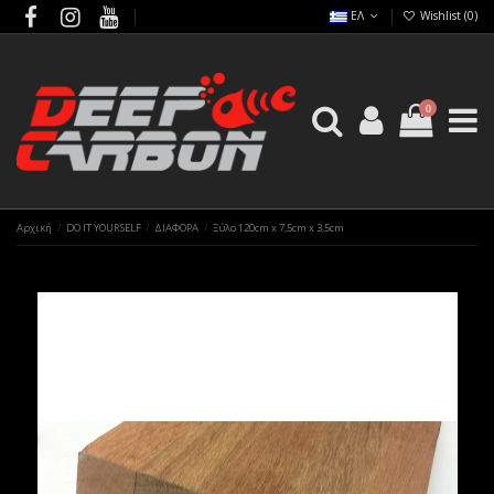
ΕΛ
Wishlist (
0
)
0
Αρχική
DO IT YOURSELF
ΔΙΑΦΟΡΑ
Ξύλο 120cm x 7,5cm x 3,5cm