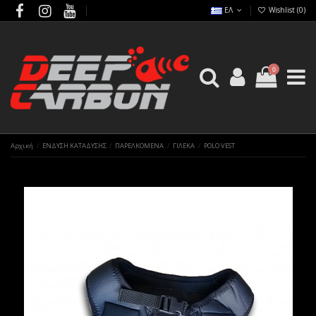
ΕΛ
Wishlist (
0
)
0
Αρχική
ΕΝΔΥΣΗ ΚΑΤΑΔΥΣΗΣ
ΠΑΡΕΛΚΟΜΕΝΑ
ΓΙΛΕΚΑ
POLO VEST