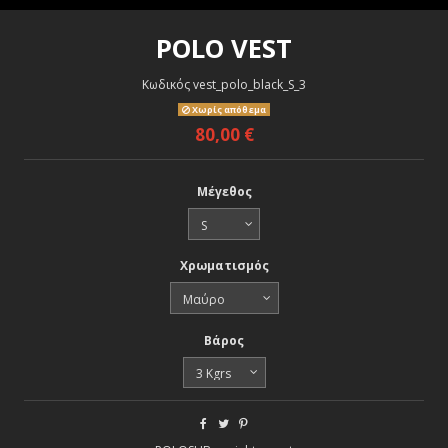
POLO VEST
Κωδικός
vest_polo_black_S_3
Χωρίς απόθεμα
80,00 €
Μέγεθος
Χρωματισμός
Βάρος