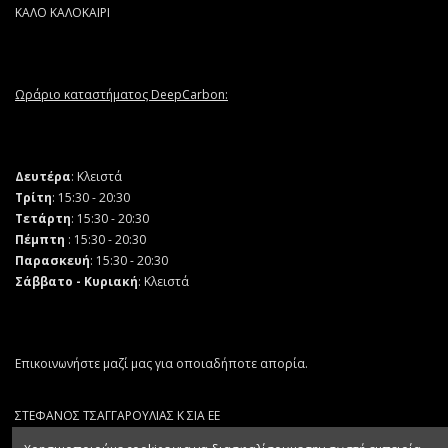
ΚΑΛΟ ΚΑΛΟΚΑΙΡΙ
Ωράριο καταστήματος DeepCarbon:
Δευτέρα
: Κλειστά
Τρίτη
: 15:30 - 20:30
Τετάρτη
: 15:30 - 20:30
Πέμπτη
: 15:30 - 20:30
Παρασκευή
: 15:30 - 20:30
Σάββατο - Κυριακή
: Κλειστά
Επικοινωνήστε μαζί μας για οποιαδήποτε απορία.
ΣΤΕΦΑΝΟΣ ΤΣΑΓΓΑΡΟΥΛΙΑΣ Κ ΣΙΑ ΕΕ
ΑΡ. ΓΕΜΗ 132064403000