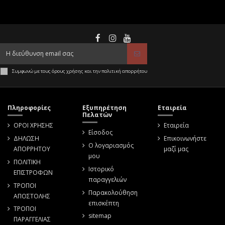
Συμφωνώ με τους όρους χρήσης και την πολιτική απορρήτου
Πληροφορίες
Εξυπηρέτηση
Εταιρεία
Πελατών
ΟΡΟΙ ΧΡΗΣΗΣ
Εταιρεία
Είσοδος
ΔΗΛΩΣΗ
Επικοινωνήστε
Ο λογαριασμός
ΑΠΟΡΡΗΤΟΥ
μαζί μας
μου
ΠΟΛΙΤΙΚΗ
Ιστορικό
ΕΠΙΣΤΡΟΦΩΝ
παραγγελιών
ΤΡΟΠΟΙ
Παρακολούθηση
ΑΠΟΣΤΟΛΗΣ
επισκέπτη
ΤΡΟΠΟΙ
sitemap
ΠΑΡΑΓΓΕΛΙΑΣ