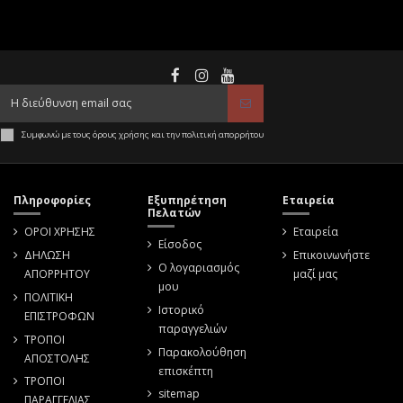
Συμφωνώ με τους όρους χρήσης και την πολιτική απορρήτου
Πληροφορίες
Εξυπηρέτηση
Εταιρεία
Πελατών
ΟΡΟΙ ΧΡΗΣΗΣ
Εταιρεία
Είσοδος
ΔΗΛΩΣΗ
Επικοινωνήστε
Ο λογαριασμός
ΑΠΟΡΡΗΤΟΥ
μαζί μας
μου
ΠΟΛΙΤΙΚΗ
Ιστορικό
ΕΠΙΣΤΡΟΦΩΝ
παραγγελιών
ΤΡΟΠΟΙ
Παρακολούθηση
ΑΠΟΣΤΟΛΗΣ
επισκέπτη
ΤΡΟΠΟΙ
sitemap
ΠΑΡΑΓΓΕΛΙΑΣ