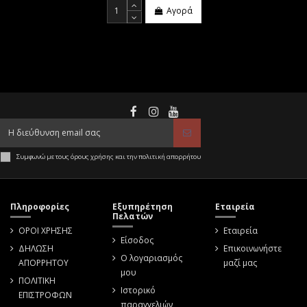
Αγορά
Συμφωνώ με τους όρους χρήσης και την πολιτική απορρήτου
Πληροφορίες
Εξυπηρέτηση
Εταιρεία
Πελατών
ΟΡΟΙ ΧΡΗΣΗΣ
Εταιρεία
Είσοδος
ΔΗΛΩΣΗ
Επικοινωνήστε
Ο λογαριασμός
ΑΠΟΡΡΗΤΟΥ
μαζί μας
μου
ΠΟΛΙΤΙΚΗ
Ιστορικό
ΕΠΙΣΤΡΟΦΩΝ
παραγγελιών