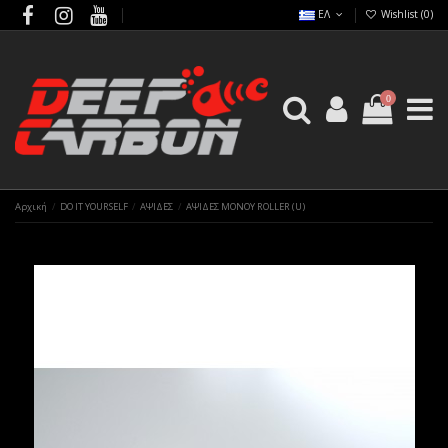
ΕΛ
Wishlist (
0
)
0
Αρχική
DO IT YOURSELF
ΑΨΙΔΕΣ
ΑΨΙΔΕΣ ΜΟΝΟΥ ROLLER (U)