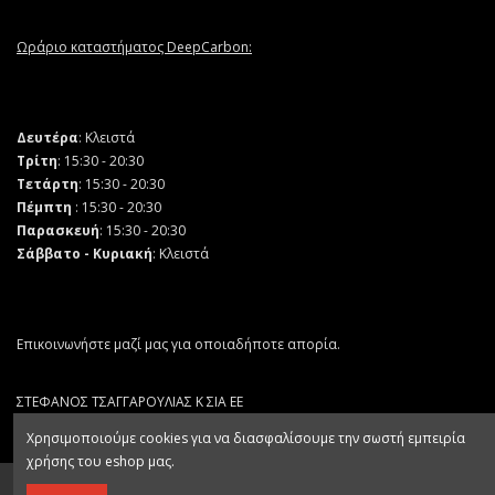
Ωράριο καταστήματος DeepCarbon:
Δευτέρα
: Κλειστά
Τρίτη
: 15:30 - 20:30
Τετάρτη
: 15:30 - 20:30
Πέμπτη
: 15:30 - 20:30
Παρασκευή
: 15:30 - 20:30
Σάββατο - Κυριακή
: Κλειστά
Επικοινωνήστε μαζί μας για οποιαδήποτε απορία.
ΣΤΕΦΑΝΟΣ ΤΣΑΓΓΑΡΟΥΛΙΑΣ Κ ΣΙΑ ΕΕ
ΑΡ. ΓΕΜΗ 132064403000
Χρησιμοποιούμε cookies για να διασφαλίσουμε την σωστή εμπειρία
χρήσης του eshop μας.