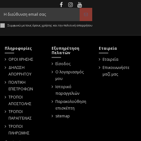
Συμφωνώ με τους όρους χρήσης και την πολιτική απορρήτου
Πληροφορίες
Εξυπηρέτηση
Εταιρεία
Πελατών
ΟΡΟΙ ΧΡΗΣΗΣ
Εταιρεία
Είσοδος
ΔΗΛΩΣΗ
Επικοινωνήστε
Ο λογαριασμός
ΑΠΟΡΡΗΤΟΥ
μαζί μας
μου
ΠΟΛΙΤΙΚΗ
Ιστορικό
ΕΠΙΣΤΡΟΦΩΝ
παραγγελιών
ΤΡΟΠΟΙ
Παρακολούθηση
ΑΠΟΣΤΟΛΗΣ
επισκέπτη
ΤΡΟΠΟΙ
sitemap
ΠΑΡΑΓΓΕΛΙΑΣ
ΤΡΟΠΟΙ
ΠΛΗΡΩΜΗΣ